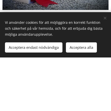
Grattis Catherine Lindström, hennes snygga Hermelin
Vi använder cookies för att möjliggöra en korrekt funktion
fuchs blev BIS!
och säkerhet på vår hemsida, och för att erbjuda dig bästa
möjliga användarupplevelse.
Acceptera endast nödvändiga
Acceptera alla