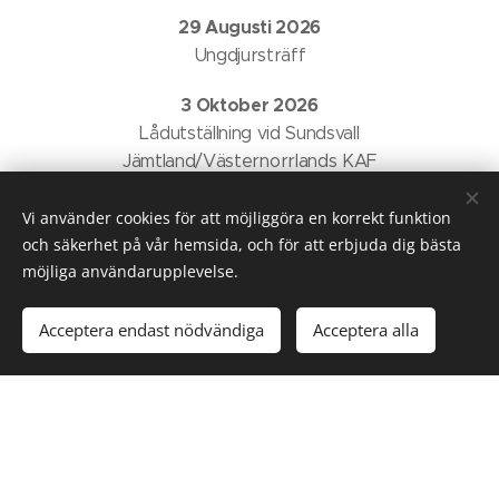
29 Augusti 2026
Ungdjursträff
3 Oktober 2026
Lådutställning vid Sundsvall
Jämtland/Västernorrlands KAF
Vi använder cookies för att möjliggöra en korrekt funktion
24 Oktober 2026
och säkerhet på vår hemsida, och för att erbjuda dig bästa
Höstmöte och Lådutställning i Yttertavle
möjliga användarupplevelse.
Med Prisbord!
Acceptera endast nödvändiga
Acceptera alla
21 November 2026
Norrlandsmästerskap
13 December
Öjebyn
Norrbottens läns KAF