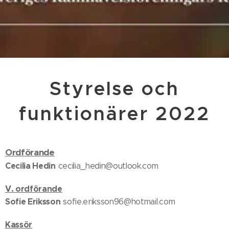
Styrelse och
funktionärer 2022
Ordförande
Cecilia Hedin
cecilia_hedin@outlook.com
V. ordförande
Sofie Eriksson
sofie.eriksson96@hotmail.com
Kassör