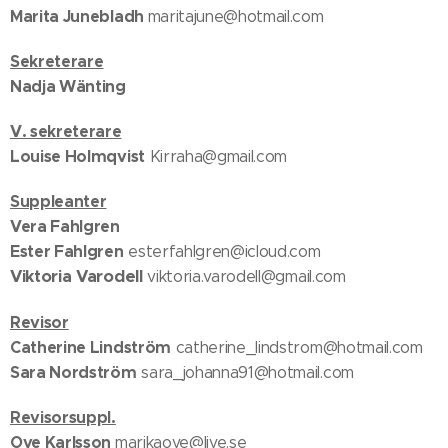
Marita Junebladh
maritajune@hotmail.com
Sekreterare
Nadja Wänting
V. sekreterare
Louise Holmqvist
Kirraha@gmail.com
Suppleanter
Vera Fahlgren
Ester Fahlgren
esterfahlgren@icloud.com
Viktoria Varodell
viktoria.varodell@gmail.com
Revisor
Catherine Lindström
catherine_lindstrom@hotmail.com
Sara Nordström
sara_johanna91@hotmail.com
Revisorsuppl.
Ove Karlsson
marikaove@live.se