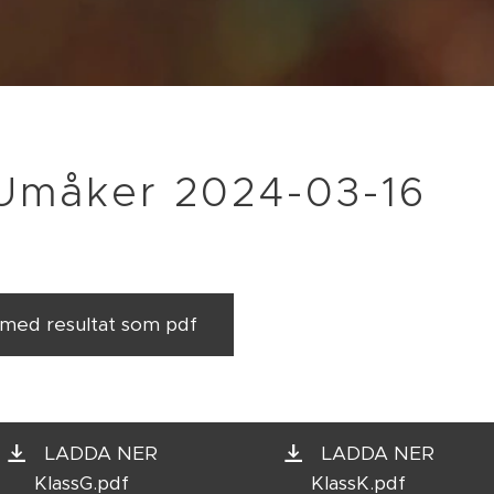
 Umåker 2024-03-16
med resultat som pdf
LADDA NER
LADDA NER
KlassG.pdf
KlassK.pdf