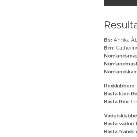
Result
Bis:
Annika Åb
Bim:
Catherin
Norrlandsmäs
Norrlandmästa
Norrlandska
Rexklubben
:
Bästa liten R
Bästa Rex:
Cec
Vädursklubbe
Bästa vädur:
M
Bästa fransk 