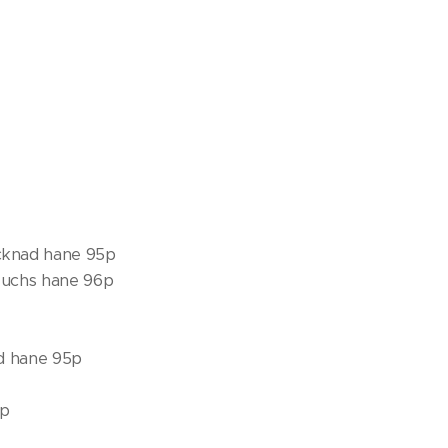
ecknad hane 95p
Fuchs hane 96p
ad hane 95p
5p