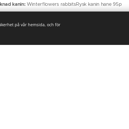
cknad kanin:
Winterflowers rabbitsRysk kanin hane 95p
säkerhet på vår hemsida, och för