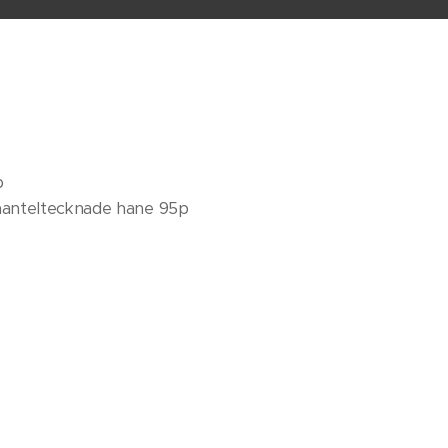
p
 manteltecknade hane 95p