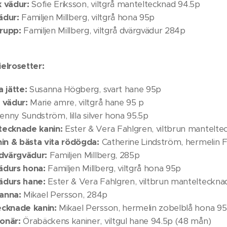
sk vädur:
Sofie Eriksson, viltgrå manteltecknad 94.5p
ädur:
Familjen Millberg, viltgrå hona 95p
rupp:
Familjen Millberg, viltgrå dvärgvädur 284p
elrosetter:
 jätte:
Susanna Högberg, svart hane 95p
 vädur:
Marie amre, viltgrå hane 95 p
enny Sundström, lilla silver hona 95.5p
tecknade kanin:
Ester & Vera Fahlgren, viltbrun mantelt
nin & bästa vita rödögda:
Catherine Lindström, hermelin 
 dvärgvädur:
Familjen Millberg, 285p
ädurs hona:
Familjen Millberg, viltgrå hona 95p
ädurs hane:
Ester & Vera Fahlgren, viltbrun mantelteckn
vanna:
Mikael Persson, 284p
ecknade kanin:
Mikael Persson, hermelin zobelblå hona 9
onär:
Örabäckens kaniner, viltgul hane 94.5p (48 mån)