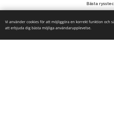
Bästa rysste
Webmaster: Sara Nordström
Vi använder cookies för att möjliggöra en korrekt funktion och 
Skapad med
Webnode
att erbjuda dig bästa möjliga användarupplevelse.
Cookies