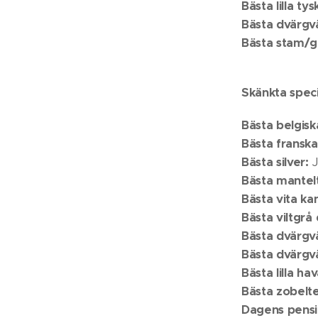
Bästa lilla ty
Bästa dvärgv
Bästa stam/g
Skänkta speci
Bästa belgiska
Bästa franska
Bästa silver
:
J
Bästa mantel
Bästa vita ka
Bästa viltgrå
Bästa dvärgv
Bästa dvärgv
Bästa lilla ha
Bästa zobelt
Dagens pensi