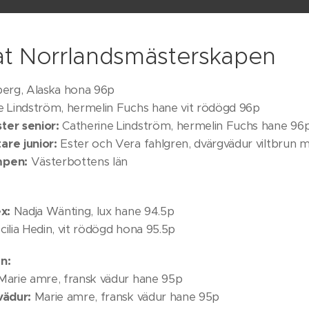
at Norrlandsmästerskapen
erg, Alaska hona 96p
e Lindström, hermelin Fuchs hane vit rödögd 96p
ter senior:
Catherine Lindström, hermelin Fuchs hane 96
re junior:
Ester och Vera fahlgren, dvärgvädur viltbrun
mpen:
Västerbottens län
ex:
Nadja Wänting, lux hane 94.5p
ilia Hedin, vit rödögd hona 95.5p
n:
arie amre, fransk vädur hane 95p
vädur:
Marie amre, fransk vädur hane 95p