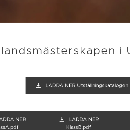
rlandsmästerskapen i
LADDA NER Utställningskatalogen 
ADDA NER
LADDA NER
assA.pdf
KlassB.pdf