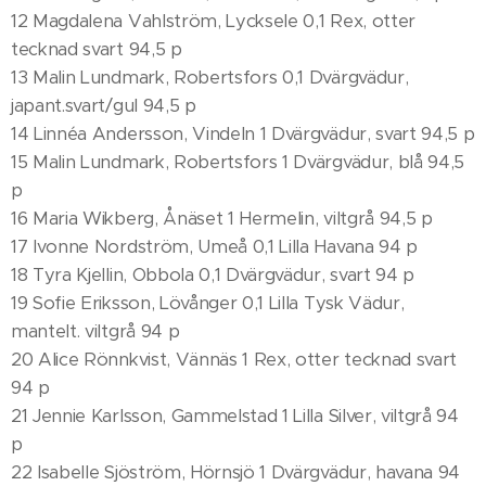
12 Magdalena Vahlström, Lycksele 0,1 Rex, otter
tecknad svart 94,5 p
13 Malin Lundmark, Robertsfors 0,1 Dvärgvädur,
japant.svart/gul 94,5 p
14 Linnéa Andersson, Vindeln 1 Dvärgvädur, svart 94,5 p
15 Malin Lundmark, Robertsfors 1 Dvärgvädur, blå 94,5
p
16 Maria Wikberg, Ånäset 1 Hermelin, viltgrå 94,5 p
17 Ivonne Nordström, Umeå 0,1 Lilla Havana 94 p
18 Tyra Kjellin, Obbola 0,1 Dvärgvädur, svart 94 p
19 Sofie Eriksson, Lövånger 0,1 Lilla Tysk Vädur,
mantelt. viltgrå 94 p
20 Alice Rönnkvist, Vännäs 1 Rex, otter tecknad svart
94 p
21 Jennie Karlsson, Gammelstad 1 Lilla Silver, viltgrå 94
p
22 Isabelle Sjöström, Hörnsjö 1 Dvärgvädur, havana 94