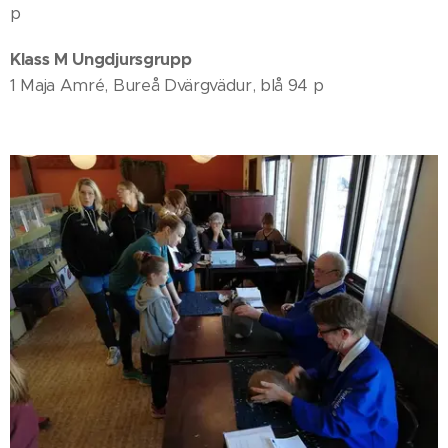
p
Klass M Ungdjursgrupp
1 Maja Amré, Bureå Dvärgvädur, blå 94 p