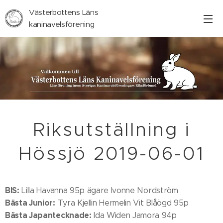
Västerbottens Läns
kaninavelsförening
Riksutställning i
Hössjö 2019-06-01
BIS:
Lilla Havanna 95p ägare Ivonne Nordström
Bästa Junior:
Tyra Kjellin Hermelin Vit Blåögd 95p
Bästa Japantecknade:
Ida Widen Jamora 94p