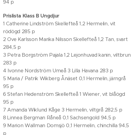
94 p
Prislista Klass B Ungdjur
1 Catherine Lindström Skellefteå 1,2 Hermelin, vit
rödögd 285 p
2 Ove Karlsson Marika Nilsson Skellefteå 1,2 Tan, svart
284,5 p
3 Petra Borgström Pajala 1,2 Lejonhuvad kanin, viltbrun
283 p
4 Ivonne Nordström Umeå 3 Lilla Havana 283 p
5 Maria / Patrik Wikberg Ånäset 0,1 Hermelin, järngrå
95 p
6 Stefan Hedenström Skellefteå 1 Wiener, vit blåögd
95 p
7 Amanda Wiklund Kåge 3 Hermelin, viltgrå 282,5 p
8 Linnea Bergman Råneå 0,1 Sachsengold 94,5 p
9 Marion Wallman Domsjö 0,1 Hermelin, chinchilla 94,5
p