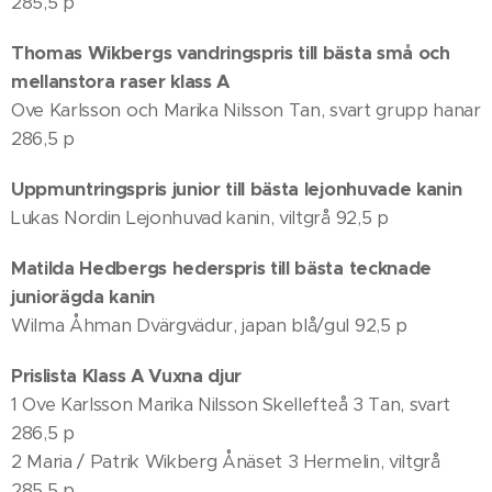
285,5 p
Thomas Wikbergs vandringspris till bästa små och
mellanstora raser klass A
Ove Karlsson och Marika Nilsson Tan, svart grupp hanar
286,5 p
Uppmuntringspris junior
till bästa lejonhuvade kanin
Lukas Nordin Lejonhuvad kanin, viltgrå 92,5 p
Matilda Hedbergs hederspris till bästa tecknade
juniorägda kanin
Wilma Åhman Dvärgvädur, japan blå/gul 92,5 p
Prislista Klass A Vuxna djur
1 Ove Karlsson Marika Nilsson Skellefteå 3 Tan, svart
286,5 p
2 Maria / Patrik Wikberg Ånäset 3 Hermelin, viltgrå
285,5 p