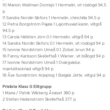
10 Marion Wallman Domsjö 1 Hermelin, vit rödögd 94,5
p
11 Sandra Nordin Sikfors 1 Hermelin, chinchilla 94,5 p
12 Petra Borgström Pajala 1 Lejonhuvad kanin, viltgrå
94,5 p
13 Carola Hällsten Jörn 0,1 Hermelin, viltgrå 94 p
14 Sandra Nordin Sikfors 0,1 Hermelin, vit rödögd 94 p
15 Ivonne Nordström Umeå 0,1 Zobel, brun 94 p
16 Fanny Karlsson Skellefteå 1 Wiener, vit blåögd 94 p
17 Ivonne Nordström Umeå 1 Dvärgvädur,
manteltecknad viltgrå 94 p
18 Åse Sundström Arjeplog 1 Belgisk Jätte, viltgul 94 p
Prislista Klass G Elitgrupp
1 Maria / Patrik Wikberg Ånäset 380 p
2 Stefan Hedenström Skellefteå 377 p