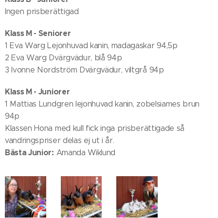
Ingen prisberättigad
Klass M - Seniorer
1 Eva Warg Lejonhuvad kanin, madagaskar 94,5p
2 Eva Warg Dvärgvädur, blå 94p
3 Ivonne Nordström Dvärgvädur, viltgrå 94p
Klass M - Juniorer
1 Mattias Lundgren lejonhuvad kanin, zobelsiames brun
94p
Klassen Hona med kull fick inga prisberättigade så
vandringspriser delas ej ut i år.
Bästa Junior:
Amanda Wiklund