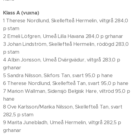
Klass A (vuxna)
1 Therese Nordlund, Skellefteå Hermelin, viltgrå 284,0
p stam
2 Emeli Löfgren, Umeå Lilla Havana 284,0 p grhanar
3 Johan Lindström, Skellefteå Hermelin, rödögd 283,0
p stam
4 Albin Jonsson, Umeå Dvärgvädur, viltgrå 283,0 p
grhanar
5 Sandra Nilsson, Sikfors Tan, svart 95,0 p hane
6 Therese Nordlund, Skellefteå Tan, svart 95,0 p hane
7 Marion Wallman, Sidensjö Belgisk Hare, viltröd 95,0 p
hane
8 Ove Karlsson/Marika Nilsson, Skellefteå Tan, svart
282,5 p stam
9 Marita Junebladh, Umeå Hermelin, viltgrå 282,5 p
grhanar